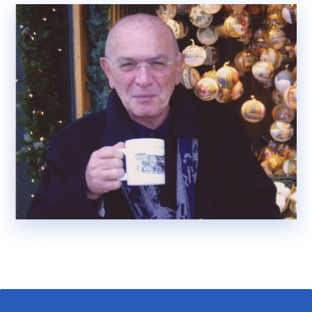
sotto personale responsabilità.
La terapia anticoagulante sia tradizionale che con
i nuovi anticoagulanti viene gestita
telefonicamente o per SMS o per Whatsapp in
ogni momento nella più assoluta semplicità e
competenza.
La Medicina è rispetto per il malato, condivisione
e assunzione di responsabilità da parte del
medico. Fare il Medico non è un mestiere ma
assumere una tipologia di vita; è un obbligo al
continuo aggiornamento evitando “io la penso
così” ma condividendo con la giusta critica
quanto viene accettato a livello internazionale.
Oggi con la informatizzazione non esistono più i