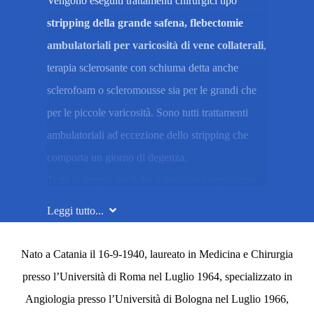
Vengono eseguiti trattamenti chirurgici tipo
stripping della grande safena, flebectomie
ambulatoriali per varicosità di vene collaterali
,
terapia sclerosante con schiuma detta anche
sclerofoam o scleromousse sia per le grandi che
per le piccole varicosità. Sono tutti trattamenti
ambulatoriali ad eccezione dello stripping che
comporta un giorno di degenza.
Tutte le terapia mediche o invasive comportano
accertamenti diagnostici prevalentemente
Leggi tutto...
mediante
EcocolorDoppler
, esame che viene
eseguito durante la visita.
Nato a Catania il 16-9-1940, laureato in Medicina e Chirurgia
Le ulcerazioni delle gambe vengono trattate con
presso l’Università di Roma nel Luglio 1964, specializzato in
bendaggi compressivi e medicazioni
Angiologia presso l’Università di Bologna nel Luglio 1966,