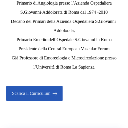
tradizionali e avanzate
; il paziente è seguito sia
Primario di Angiologia presso l’Azienda Ospedaliera
attraverso visite di controllo ma prevalentemente
S.Giovanni-Addolorata di Roma dal 1974 -2010
attraverso fotografie delle lesioni inviate per
Decano dei Primari della Azienda Ospedaliera S.Giovanni-
Whatsapp. Attraverso le immagini si modificano
Addolorata,
le terapie locali e generali e la tipologia di
Primario Emerito dell’Ospedale S.Giovanni in Roma
medicazione.
Presidente della Central European Vascular Forum
Per le altre
patologie arteriose, diabetiche,del
Già Professore di Emoreologia e Microcircolazione presso
microcircolo, alterazioni della
l’Università di Roma La Sapienza
termoregolazione, flebiti e tromboflebiti
, la
terapia varia a seconda dello stadio di malattia. Se
esiste una indicazione chirurgica open o
Scarica il Curriculum
mininvasiva, il paziente viene affidato al
Chirurgo Vascolare
più idoneo sia in ambito
romano che nazionale o internazionale sempre