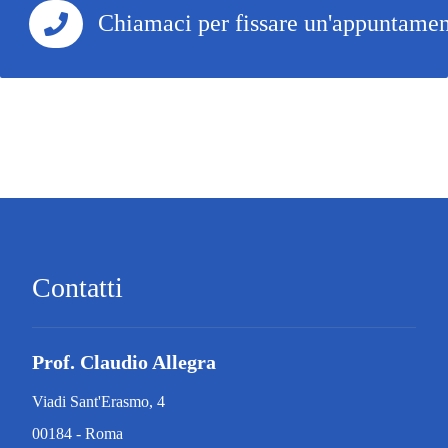
segreti; un medico con segreti è uno stregone cioè
Chiamaci per fissare un'appuntame
fa un altro mestiere.
Contatti
Prof. Claudio Allegra
Viadi Sant'Erasmo, 4
00184 - Roma